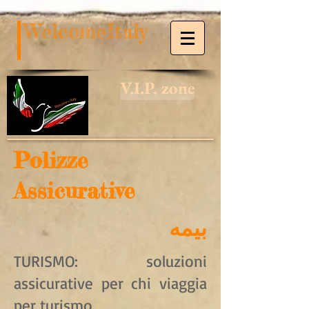
WelcomeItaly
V.I.P. zone
Polizze
Assicurative
بیمه
TURISMO: soluzioni
assicurative per chi viaggia
per turismo