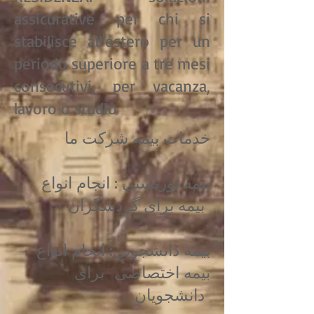
assicurative per chi si
stabilisce all'estero per un
periodo superiore a tre mesi
consecutivi, per vacanza,
lavoro o studio
خدمات بیمه شركت ما
بيمه توريستي : انجام انواع
بیمه برای گردشگران
بيمه دانشجويي: انجام انواع
بیمه اختصاصي براي
دانشجويان