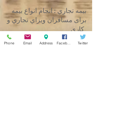
بيمه تجاري : انجام انواع بیمه
برای مسافران ويزاي تجاري و
كاري
Phone
Email
Address
Facebook
Twitter
بيمه پزشکی: انجام انواع بيمه
و ارايه راه حل های بیمه هاي
درماني جهت متقاضيان ويزاي
درماني
بيمه خريد ملك : انجام انواع
بيمه هاي فردي و ملكي برای
کسانی که برای یک دوره و يا
بیشتر از سه ماه متوالی در