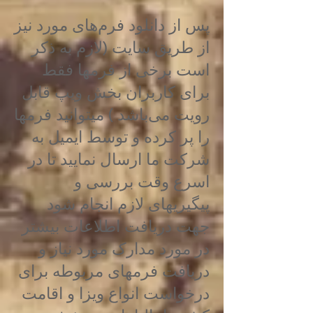
پس از دانلود فرم‌های مورد نیز
از طریق سایت (لازم به ذکر
است برخی‌ از فرمها فقط
برای کاربران بخش ویپ قابل
رویت می‌باشد ) میتوانید فرمها
را پر کرده و توسط ایمیل به
شرکت ما ارسال نمایید تا در
اسرع وقت بررسی‌ و
پیگیریهای لازم انجام شود
جهت دریافت اطلاعات بیشتر
در مورد مدارک مورد نیاز و
دریافت فرمهای مربوطه برای
درخواست انواع ویزا و اقامت