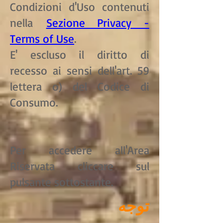
Condizioni d'Uso contenuti
nella
Sezione Privacy -
Terms of Use
.
E' escluso il diritto di
recesso ai sensi dell'art. 59
lettera o) del Codice di
Consumo.
Per accedere all'Area
Riservata cliccare sul
pulsante sottostante.
توجه